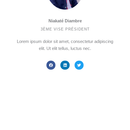
Niakaté Diambre
3ÈME VISE PRÉSIDENT
Lorem ipsum dolor sit amet, consectetur adipiscing
elit. Ut elit tellus, luctus nec.
F
L
T
a
i
w
c
n
i
e
k
t
b
e
t
o
d
e
o
i
r
k
n