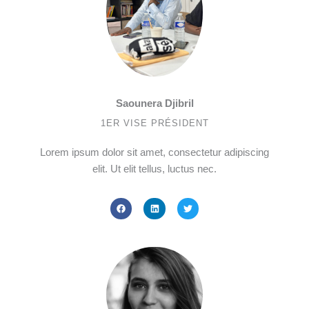
Saounera Djibril
1ER VISE PRÉSIDENT
Lorem ipsum dolor sit amet, consectetur adipiscing
elit. Ut elit tellus, luctus nec.
F
L
T
a
i
w
c
n
i
e
k
t
b
e
t
o
d
e
o
i
r
k
n