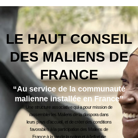
LE HAUT CONSEIL
DES MALIENS DE
FRANCE
“Au service de la communauté
malienne installée en France”
Une structure associative qui a pour mission de
rassembler les Maliens de la diaspora dans
leurs pays d’accueil, et de créer des conditions
favorables à la participation des Maliens de
France à la vie de la nation et à l’effort de