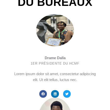
DU BUREAUX
Drame Dalla
1ER PRÉSIDENTE DU HCMF
Lorem ipsum dolor sit amet, consectetur adipiscing
elit. Ut elit tellus, luctus nec.
F
L
T
a
i
w
c
n
i
e
k
t
b
e
t
o
d
e