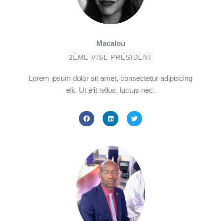
Macalou
2ÈME VISE PRÉSIDENT
Lorem ipsum dolor sit amet, consectetur adipiscing
elit. Ut elit tellus, luctus nec.
F
L
T
a
i
w
c
n
i
e
k
t
b
e
t
o
d
e
o
i
r
k
n