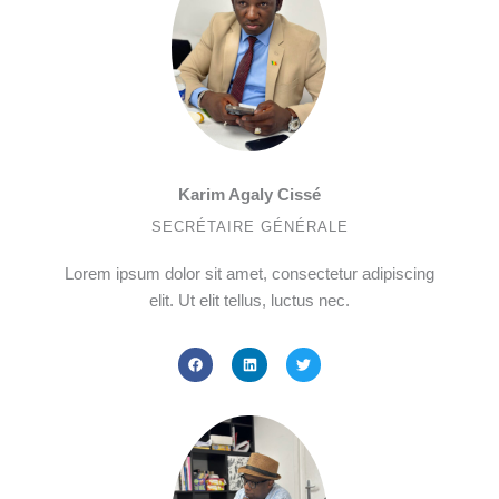
o
i
r
k
n
Karim Agaly Cissé
SECRÉTAIRE GÉNÉRALE
Lorem ipsum dolor sit amet, consectetur adipiscing
elit. Ut elit tellus, luctus nec.
F
L
T
a
i
w
c
n
i
e
k
t
b
e
t
o
d
e
o
i
r
k
n